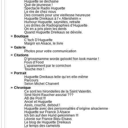
Huguette se déchaîne
Que de jeunesse !
Spectacle Radio Huguette
Le rire de chez nous
Des conseils pour une vieillesse heureuse
Huguette Dreikaus à l’« Altersheim »
Humour Huguette, saynètes, retraite
Les drôles de Radiographies d’Huguette
On en a pris plein les dents
Quand Huguette Dreikaus se dévoile.
»
Boutique
C’Isch D’Huguette
Maigrir en Alsace, le livre
»
Galerie
Photos pour votre communication
»
Citations
D’grossmamme worde gelookt !!on look mamie !
Fous d’Food
L’apaisement par le cornichon
Touche moi !
»
Portrait
Huguette Dreikaus telle qu’en elle-même
Parcours
Selon Michel Charvert
»
Chronique
Ce sont les hirondelles de la Saint Valentin.
Sind Nicht Raucher asozial ???
AB die Post !!!
Ancel et Huguette
Assis, couché, debout !
Huguette avec des personnalités d’origine alsacienne
Huguette sur France 3 Alsace
Ich bin auf den Hund gekommen !!!
Léonie sur France Bleu Elsass
Le blog de Huguette Dreikaus
Le temps des camelots