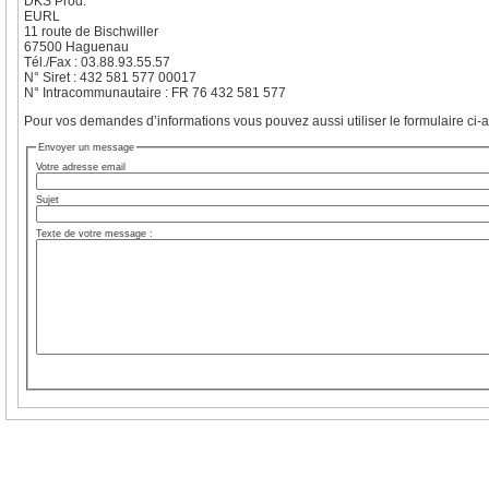
DKS Prod.
EURL
11 route de Bischwiller
67500 Haguenau
Tél./Fax : 03.88.93.55.57
N° Siret : 432 581 577 00017
N° Intracommunautaire : FR 76 432 581 577
Pour vos demandes d’informations vous pouvez aussi utiliser le formulaire ci-a
Envoyer un message
Votre adresse email
Sujet
Texte de votre message :