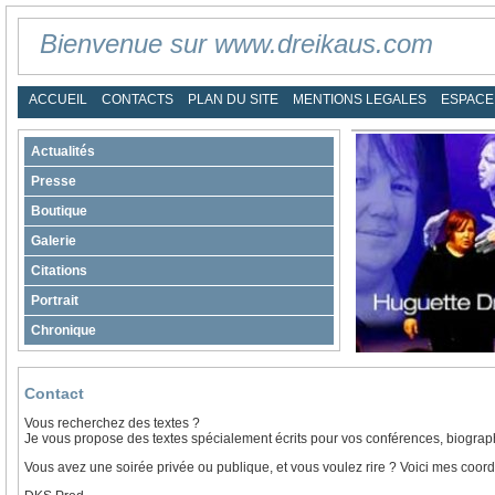
Bienvenue sur www.dreikaus.com
ACCUEIL
CONTACTS
PLAN DU SITE
MENTIONS LEGALES
ESPACE
Actualités
Presse
Boutique
Galerie
Citations
Portrait
Chronique
Contact
Vous recherchez des textes ?
Je vous propose des textes spécialement écrits pour vos conférences, biographi
Vous avez une soirée privée ou publique, et vous voulez rire ? Voici mes coor