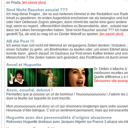
en Prada.
[en savoir plus]
Sind Nicht Raucher asozial ???
Ich mag diese Fragen , die so aus heiterem Himmel in der Redaktion von Ra
Inhalt zu gewähren. Im ersten Augenblick erscheinen sie als belanglos und h
oder Herr Oelkessel Zugnis ablegen, dann nimmt die sache eine ganz andere 
legt, wenn es regent.. offensichtlich bleiben es Besenstiehle, aber , sobald ma
dass sie Leben hervorgerufen haben. Sind nicht Raucher asozial ??? Ich habe
gestellt.Tja, ab und zu mag ich es Günter Walraff zu spielen.
[en savoir plus]
AB die Post !!!
Ich weiss man soll nicht mit Wehmut an vergangene Zeiten denken ! trotzdem ;
einen Schalter zu gehn, um Briefmarken zu kaufen oder ,um einen Eibrief abzu
konnte dann , gleich darauf, im Gashaus zur Post einen Kaffee trinken und von 
Melancholie !! Die Zeiten haben sich geändert, das Postfräulein ist durch ein
Ancel et Huguette
Dr. Oetker s’attache à 
meilleures recettes an
Quelle différence y a 
Découvrez vite pourq
Assis, couché, debout !
Permettez que je pousse un cri de bonheur ! Yououououououou ! J’adore les cris
dure la feuille sur laquelle ils sont inscrits.
Mon yououououou est donc un cri qui résonnera longtemps dans votre souvenir. C
Heureuse d’être bilingue. C’est un sentiment permanent, mais qui est exacerb
Huguette avec des personnalités d’origine alsacienne
Retrouvez Huguette dreikaus avec Jacques Higelin sur France 3 alsace via int