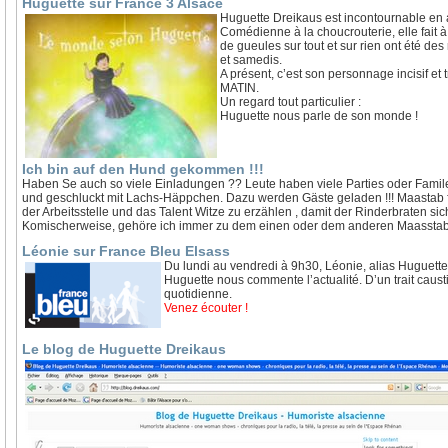
Huguette sur France 3 Alsace
Huguette Dreikaus est incontournable en 
Comédienne à la choucrouterie, elle fait 
de gueules sur tout et sur rien ont été d
et samedis.
A présent, c’est son personnage incisif e
MATIN.
Un regard tout particulier :
Huguette nous parle de son monde !
Ich bin auf den Hund gekommen !!!
Haben Se auch so viele Einladungen ?? Leute haben viele Parties oder Famile
und geschluckt mit Lachs-Häppchen. Dazu werden Gäste geladen !!! Maastab 
der Arbeitsstelle und das Talent Witze zu erzählen , damit der Rinderbraten
Komischerweise, gehöre ich immer zu dem einen oder dem anderen Maassta
Léonie sur France Bleu Elsass
Du lundi au vendredi à 9h30, Léonie, alias Huguette
Huguette nous commente l’actualité. D’un trait caustiq
quotidienne.
Venez écouter !
Le blog de Huguette Dreikaus