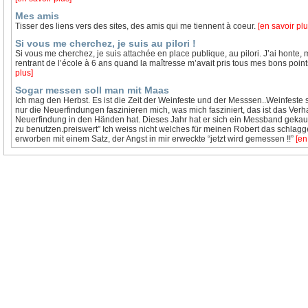
Mes amis
Tisser des liens vers des sites, des amis qui me tiennent à coeur.
[en savoir plu
Si vous me cherchez, je suis au pilori !
Si vous me cherchez, je suis attachée en place publique, au pilori. J’ai honte, 
rentrant de l’école à 6 ans quand la maîtresse m’avait pris tous mes bons poi
plus]
Sogar messen soll man mit Maas
Ich mag den Herbst. Es ist die Zeit der Weinfeste und der Messsen..Weinfest
nur die Neuerfindungen faszinieren mich, was mich fasziniert, das ist das Ve
Neuerfindung in den Händen hat. Dieses Jahr hat er sich ein Messband gekauft
zu benutzen.preiswert” Ich weiss nicht welches für meinen Robert das schlag
erworben mit einem Satz, der Angst in mir erweckte “jetzt wird gemessen !!”
[en